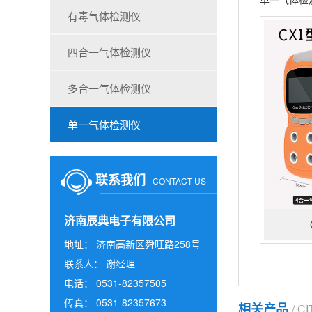
有毒气体检测仪
四合一气体检测仪
多合一气体检测仪
单一气体检测仪
联系我们
CONTACT US
济南辰典电子有限公司
地址： 济南高新区舜旺路258号
联系人： 谢经理
电话： 0531-82357505
传真： 0531-82357673
相关产品
/ C