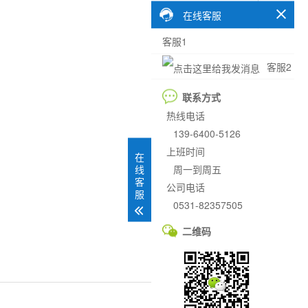
在线客服
客服1
客服2
联系方式
热线电话
139-6400-5126
上班时间
在
周一到周五
线
客
公司电话
服
0531-82357505
二维码