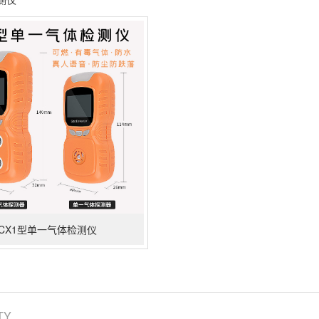
CX1型单一气体检测仪
ITY