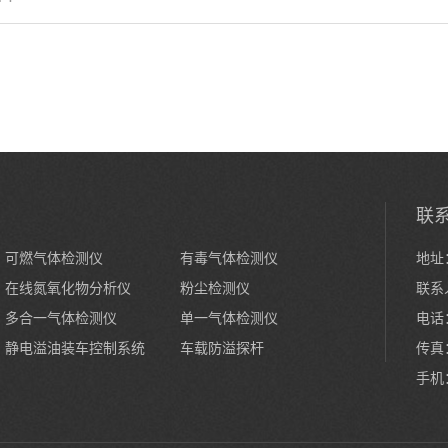
联
可燃气体检测仪
有毒气体检测仪
地址
在线氮氧化物分析仪
粉尘检测仪
联系
多合一气体检测仪
单一气体检测仪
电话：
静电溢油装车控制系统
车载防溢探杆
传真：
手机：