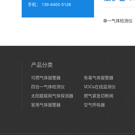
手机： 139-6400-5126
单一气体检测仪
产品分类
可燃气体报警器
有毒气体报警器
四合一气体检测仪
VOCs在线监测仪
太阳能联网气体探测器
燃气紧急切断阀
家用气体报警器
空气呼吸器