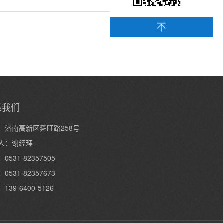
系我们
：济南高新区舜旺路258号
人：谢经理
0531-82357505
0531-82357673
139-6400-5126